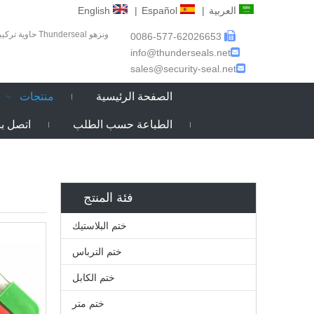
العربية
|
Español
|
English
ونزهو Thunderseal حاوية تركيبات المحدودة هي واحدة من أكثر الشركات المصنعة المتخصصة والمهنية ومصدر في مجال

0086-577-62026653

info@thunderseals.net

sales@security-seal.net
الصفحة الرئيسية
منتجات
الطباعة حسب الطلب
اتصل بن
فئة المنتج
ختم البلاستيك
ختم الترباس
ختم الكابل
ختم متر