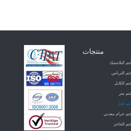
منتجات
تم البلاستيك
تم الترباس
تم الكابل
تم متر
تم قفل
تم حزام معدني
تم الحاجز