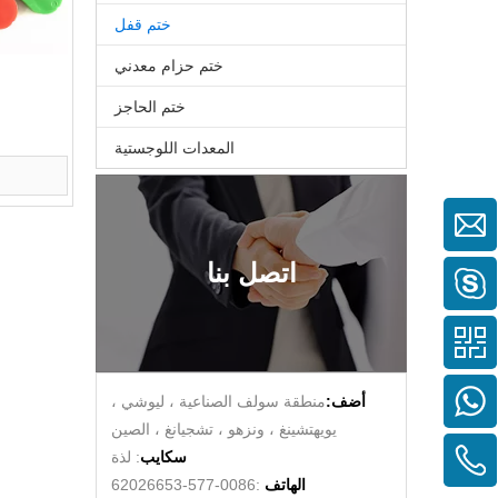
ختم قفل
ختم حزام معدني
ختم الحاجز
المعدات اللوجستية
اتصل بنا
أضف:
منطقة سولف الصناعية ، ليوشي ،
يويهتشينغ ، ونزهو ، تشجيانغ ، الصين
سكايب
: لذة
الهاتف
:0086-577-62026653