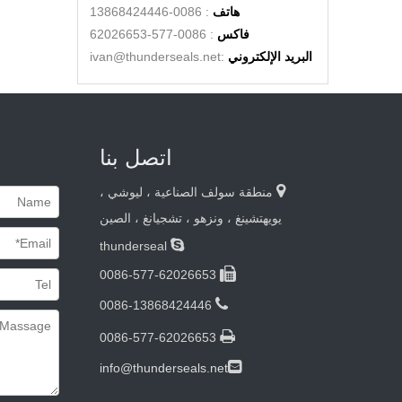
هاتف
: 0086-13868424446
فاكس
: 0086-577-62026653
البريد الإلكتروني
:
ivan@thunderseals.net
اتصل بنا

منطقة سولف الصناعية ، ليوشي ،
يويهتشينغ ، ونزهو ، تشجيانغ ، الصين

thunderseal

0086-577-62026653

0086-13868424446

0086-577-62026653

info@thunderseals.net